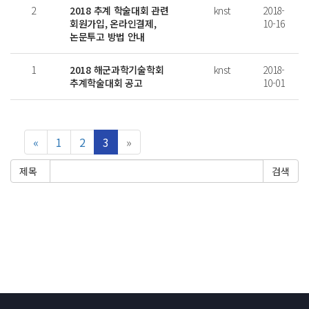
2
2018 추계 학술대회 관련
knst
2018-
회원가입, 온라인결제,
10-16
논문투고 방법 안내
1
2018 해군과학기술학회
knst
2018-
추계학술대회 공고
10-01
«
1
2
3
»
제목
นสล็อต
Casibom
Casibom
สล็อต
Casibom
Casibom
Casibom
สล็อต