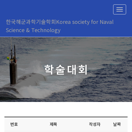
T
o
한국해군과학기술학회
Korea society for Naval
g
g
Science & Technology
l
e
n
a
v
i
학술대회
g
a
t
i
o
n
번호
제목
작성자
날짜