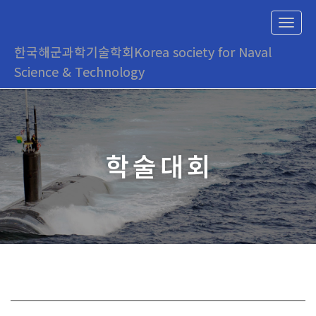
T
o
한국해군과학기술학회
Korea society for Naval
g
g
Science & Technology
l
e
n
a
v
i
학술대회
g
a
t
i
o
n