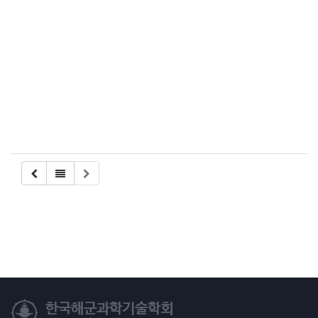
ต
Casibom
Casibom
한국해군과학기술학회