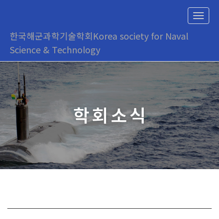
T
o
한국해군과학기술학회
Korea society for Naval
g
g
Science & Technology
l
e
n
a
v
i
학회소식
g
a
t
i
o
n